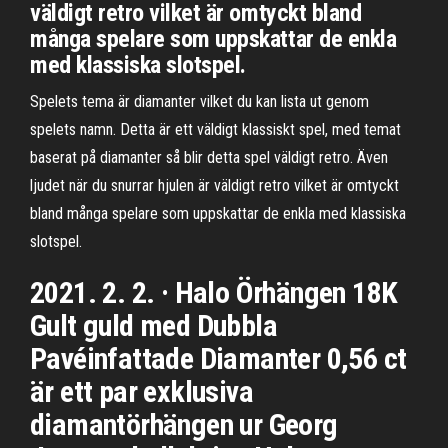
väldigt retro vilket är omtyckt bland
många spelare som uppskattar de enkla
med klassiska slotspel.
Spelets tema är diamanter vilket du kan lista ut genom
spelets namn. Detta är ett väldigt klassiskt spel, med temat
baserat på diamanter så blir detta spel väldigt retro. Även
ljudet när du snurrar hjulen är väldigt retro vilket är omtyckt
bland många spelare som uppskattar de enkla med klassiska
slotspel.
2021. 2. 2. · Halo Örhängen 18K
Gult guld med Dubbla
Pavéinfattade Diamanter 0,56 ct
är ett par exklusiva
diamantörhängen ur Georg