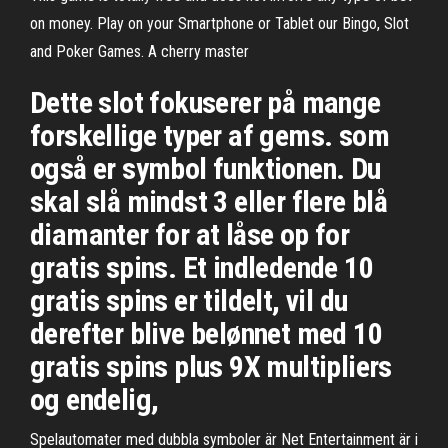
on money. Play on your Smartphone or Tablet our Bingo, Slot
and Poker Games. A cherry master
Dette slot fokuserer på mange
forskellige typer af gems. som
også er symbol funktionen. Du
skal slå mindst 3 eller flere blå
diamanter for at låse op for
gratis spins. Et indledende 10
gratis spins er tildelt, vil du
derefter blive belønnet med 10
gratis spins plus 9X multipliers
og endelig,
Spelautomater med dubbla symboler är Net Entertainment är i