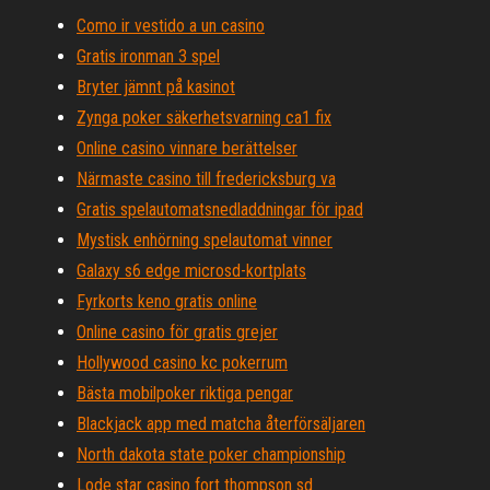
Como ir vestido a un casino
Gratis ironman 3 spel
Bryter jämnt på kasinot
Zynga poker säkerhetsvarning ca1 fix
Online casino vinnare berättelser
Närmaste casino till fredericksburg va
Gratis spelautomatsnedladdningar för ipad
Mystisk enhörning spelautomat vinner
Galaxy s6 edge microsd-kortplats
Fyrkorts keno gratis online
Online casino för gratis grejer
Hollywood casino kc pokerrum
Bästa mobilpoker riktiga pengar
Blackjack app med matcha återförsäljaren
North dakota state poker championship
Lode star casino fort thompson sd