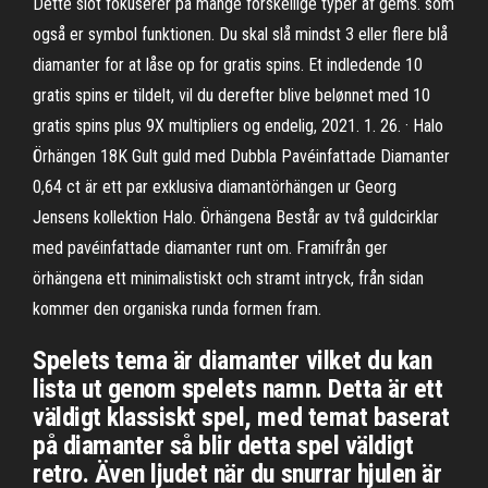
Dette slot fokuserer på mange forskellige typer af gems. som
også er symbol funktionen. Du skal slå mindst 3 eller flere blå
diamanter for at låse op for gratis spins. Et indledende 10
gratis spins er tildelt, vil du derefter blive belønnet med 10
gratis spins plus 9X multipliers og endelig, 2021. 1. 26. · Halo
Örhängen 18K Gult guld med Dubbla Pavéinfattade Diamanter
0,64 ct är ett par exklusiva diamantörhängen ur Georg
Jensens kollektion Halo. Örhängena Består av två guldcirklar
med pavéinfattade diamanter runt om. Framifrån ger
örhängena ett minimalistiskt och stramt intryck, från sidan
kommer den organiska runda formen fram.
Spelets tema är diamanter vilket du kan
lista ut genom spelets namn. Detta är ett
väldigt klassiskt spel, med temat baserat
på diamanter så blir detta spel väldigt
retro. Även ljudet när du snurrar hjulen är