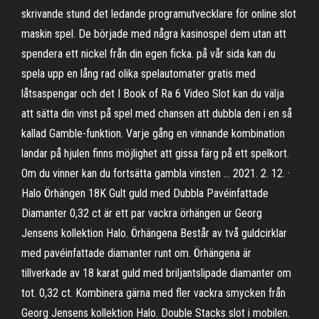
skrivande stund det ledande programutvecklare för online slot
maskin spel. De började med några kasinospel dem utan att
spendera ett nickel från din egen ficka. på vår sida kan du
spela upp en lång rad olika spelautomater gratis med
låtsaspengar och det I Book of Ra 6 Video Slot kan du välja
att sätta din vinst på spel med chansen att dubbla den i en så
kallad Gamble-funktion. Varje gång en vinnande kombination
landar på hjulen finns möjlighet att gissa färg på ett spelkort.
Om du vinner kan du fortsätta gambla vinsten … 2021. 2. 12. ·
Halo Örhängen 18K Gult guld med Dubbla Pavéinfattade
Diamanter 0,32 ct är ett par vackra örhängen ur Georg
Jensens kollektion Halo. Örhängena Består av två guldcirklar
med pavéinfattade diamanter runt om. Örhängena är
tillverkade av 18 karat guld med briljantslipade diamanter om
tot. 0,32 ct. Kombinera gärna med fler vackra smycken från
Georg Jensens kollektion Halo. Double Stacks slot i mobilen.