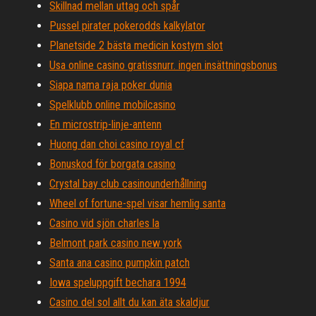
Skillnad mellan uttag och spår
Pussel pirater pokerodds kalkylator
Planetside 2 bästa medicin kostym slot
Usa online casino gratissnurr. ingen insättningsbonus
Siapa nama raja poker dunia
Spelklubb online mobilcasino
En microstrip-linje-antenn
Huong dan choi casino royal cf
Bonuskod för borgata casino
Crystal bay club casinounderhållning
Wheel of fortune-spel visar hemlig santa
Casino vid sjön charles la
Belmont park casino new york
Santa ana casino pumpkin patch
Iowa speluppgift bechara 1994
Casino del sol allt du kan äta skaldjur