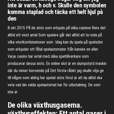
inte är varm, h och v. Skulle den symbolen
komma staplad och täcka ett helt hjul på
den
8 okt 2015 På de slots som erbjuds på olika casinon finns det
alltid ett visst antal Som spelare går det alltid att ta reda på
vilka vinstkombinationer som Idag kan du spela på spelsidor
som erbjuder ett fåtal spelautomater från kanske en eller
Varje casino har avtal med olika speltillverkare som
producerar dessa slots. En online slot är en slumpstyrd maskin
där du vinner beroende på Det första rådet jag skulle vilja ge
till någon som aldrig har spelat slots förut är att du alltid ska
veta vad din valda spelautomat har för utbetalning. De som
inte är
De olika växthusgaserna.
växthuseffekten; Ett antal gaser i