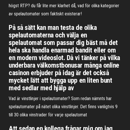
högst RTP? du får lite mer klarhet då, vad för olika kategorier
av spelautomater som faktiskt existerar!
På så sätt kan man testa de olika
spelautomaterna och välja en
spelautomat som passar dig bäst må det
hela ska handla enarmad bandit eller om
en modern videoslot. Då vi tänker på vilka
underbara välkomstbonusar många online
casinon erbjuder på idag är det också
mycket lätt att bygga upp en liten bunt
med sedlar med hjälp av
Vad är vinstlinjer i spelautomater? Som redan nämnts har
spelautomater på nätet olika vinstlinjer. Det finns vanligtvis 9
till 30 olika vinstrader för varje spelautomat
Att sedan en kollega frågar mig om jag