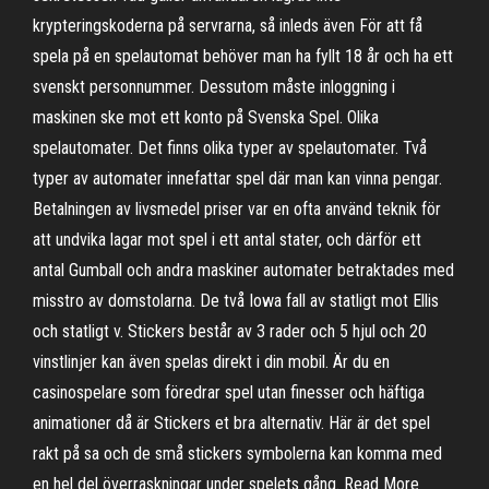
krypteringskoderna på servrarna, så inleds även För att få
spela på en spelautomat behöver man ha fyllt 18 år och ha ett
svenskt personnummer. Dessutom måste inloggning i
maskinen ske mot ett konto på Svenska Spel. Olika
spelautomater. Det finns olika typer av spelautomater. Två
typer av automater innefattar spel där man kan vinna pengar.
Betalningen av livsmedel priser var en ofta använd teknik för
att undvika lagar mot spel i ett antal stater, och därför ett
antal Gumball och andra maskiner automater betraktades med
misstro av domstolarna. De två Iowa fall av statligt mot Ellis
och statligt v. Stickers består av 3 rader och 5 hjul och 20
vinstlinjer kan även spelas direkt i din mobil. Är du en
casinospelare som föredrar spel utan finesser och häftiga
animationer då är Stickers et bra alternativ. Här är det spel
rakt på sa och de små stickers symbolerna kan komma med
en hel del överraskningar under spelets gång. Read More