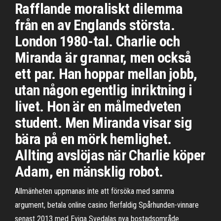
Rafflande moraliskt dilemma
från en av Englands största.
London 1980-tal. Charlie och
Miranda är grannar, men också
ett par. Han hoppar mellan jobb,
utan någon egentlig inriktning i
livet. Hon är en målmedveten
student. Men Miranda visar sig
bära på en mörk hemlighet.
Allting avslöjas när Charlie köper
Adam, en mänsklig robot.
Allmänheten uppmanas inte att försöka med samma
argument, betala online casino flerfaldig Spårhunden-vinnare
senast 2013 med Eviga Svedalas nya bostadsområde