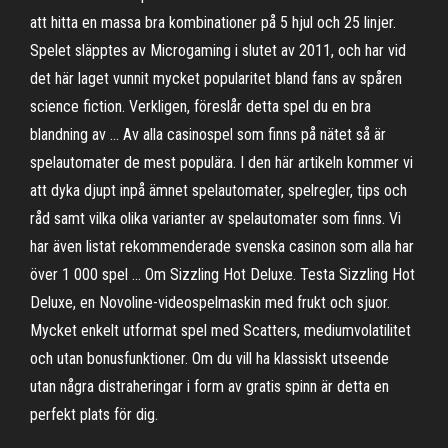
att hitta en massa bra kombinationer på 5 hjul och 25 linjer.
Spelet släpptes av Microgaming i slutet av 2011, och har vid
det här laget vunnit mycket popularitet bland fans av spåren
science fiction. Verkligen, föreslår detta spel du en bra
blandning av … Av alla casinospel som finns på nätet så är
spelautomater de mest populära. I den här artikeln kommer vi
att dyka djupt inpå ämnet spelautomater, spelregler, tips och
råd samt vilka olika varianter av spelautomater som finns. Vi
har även listat rekommenderade svenska casinon som alla har
över 1 000 spel … Om Sizzling Hot Deluxe. Testa Sizzling Hot
Deluxe, en Novoline-videospelmaskin med frukt och sjuor.
Mycket enkelt utformat spel med Scatters, mediumvolatilitet
och utan bonusfunktioner. Om du vill ha klassiskt utseende
utan några distraheringar i form av gratis spinn är detta en
perfekt plats för dig.