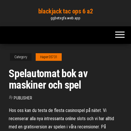
Skip
blackjack tac ops 6 a2
to
ggbetxgfa.web.app
the
content
Category
Haper35731
Spelautomat bok av
maskiner och spel
By
PUBLISHER
Hos oss kan du testa de flesta casinospel på nätet. Vi
recenserar alla nya intressanta online slots och vi har alltid
med en gratisversion av spelen i våra recensioner. På