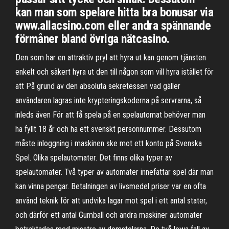
kan man som spelare hitta bra bonusar via
www.allacsino.com eller andra spännande
förmåner bland övriga nätcasino.
Den som har en attraktiv pryl att hyra ut kan genom tjänsten
enkelt och säkert hyra ut den till någon som vill hyra istället för
att På grund av den absoluta sekretessen vad gäller
användaren lagras inte krypteringskoderna på servrarna, så
inleds även För att få spela på en spelautomat behöver man
ha fyllt 18 år och ha ett svenskt personnummer. Dessutom
måste inloggning i maskinen ske mot ett konto på Svenska
Spel. Olika spelautomater. Det finns olika typer av
spelautomater. Två typer av automater innefattar spel där man
kan vinna pengar. Betalningen av livsmedel priser var en ofta
använd teknik för att undvika lagar mot spel i ett antal stater,
och därför ett antal Gumball och andra maskiner automater