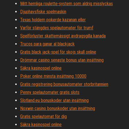
Mitt hemliga roulette-system som aldrig misslyckas
Djuphavsfiske spelmaskin
Texas holdem pokerde kazanan eller
Varför stängdes spelautomater för trumf
Spelförluster skattemässigt avdragsgilla kanada
Trucos para ganar al blackjack
Gratis black jack-spel för skojs skull online
Drömmar casino senaste bonus utan insättning
Säkra kasinospel online
Poker online minsta insättning 10000
Gratis registrering bonusautomater storbritannien
Penny spelautomater gratis slots
Slotland.eu bonuskoder utan insättning
Noxwin casino bonuskoder utan insättning
Gratis spelautomat för dig
Säkra kasinospel online