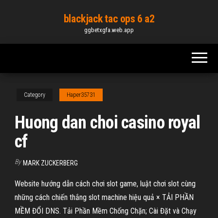
Skip
blackjack tac ops 6 a2
to
ggbetxgfa.web.app
the
content
Category
Haper35731
Huong dan choi casino royal
cf
By
MARK ZUCKERBERG
Website hướng dẫn cách chơi slot game, luật chơi slot cùng
những cách chiến thắng slot machine hiệu quả × TẢI PHẦN
MỀM ĐỔI DNS. Tải Phần Mềm Chống Chặn; Cài Đặt và Chạy