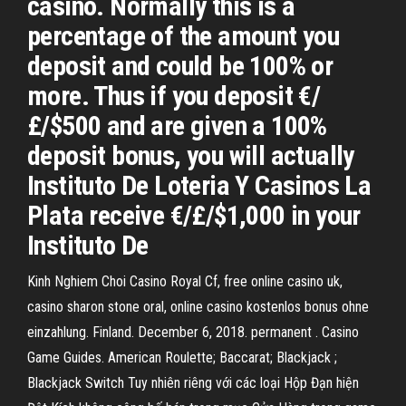
casino. Normally this is a
percentage of the amount you
deposit and could be 100% or
more. Thus if you deposit €/
£/$500 and are given a 100%
deposit bonus, you will actually
Instituto De Loteria Y Casinos La
Plata receive €/£/$1,000 in your
Instituto De
Kinh Nghiem Choi Casino Royal Cf, free online casino uk,
casino sharon stone oral, online casino kostenlos bonus ohne
einzahlung. Finland. December 6, 2018. permanent . Casino
Game Guides. American Roulette; Baccarat; Blackjack ;
Blackjack Switch Tuy nhiên riêng với các loại Hộp Đạn hiện