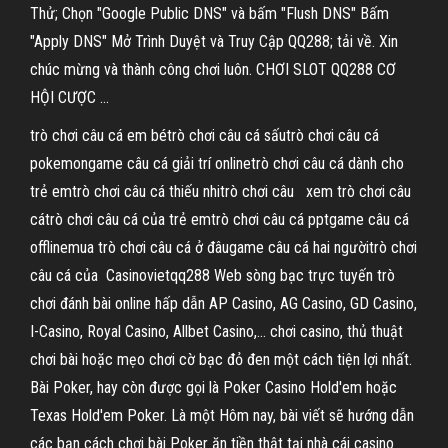
Thử; Chọn "Google Public DNS" và bấm "Flush DNS" Bấm
"Apply DNS" Mở Trình Duyệt và Truy Cập QQ288; tải về. Xin
chúc mừng và thành công chơi luôn. CHƠI SLOT QQ288 CƠ
HỘI CƯỢC …
trò chơi câu cá em bétrò chơi câu cá sấutrò chơi câu cá
pokemongame câu cá giải trí onlinetrò chơi câu cá dành cho
trẻ emtrò chơi câu cá thiếu nhitrò chơi câu xem trò chơi câu
cátrò chơi câu cá của trẻ emtrò chơi câu cá pptgame câu cá
offlinemua trò chơi câu cá ở đâugame câu cá hai ngườitrò chơi
câu cá của Casinovietqq288 Web sòng bạc trực tuyến trò
chơi đánh bài online hấp dẫn AP Casino, AG Casino, GD Casino,
I-Casino, Royal Casino, Allbet Casino,… chơi casino, thủ thuật
chơi bài hoặc mẹo chơi cờ bạc đỏ đen một cách tiện lợi nhất.
Bài Poker, hay còn được gọi là Poker Casino Hold'em hoặc
Texas Hold'em Poker. Là một Hôm nay, bài viết sẽ hướng dẫn
các bạn cách chơi bài Poker ăn tiền thật tại nhà cái casino