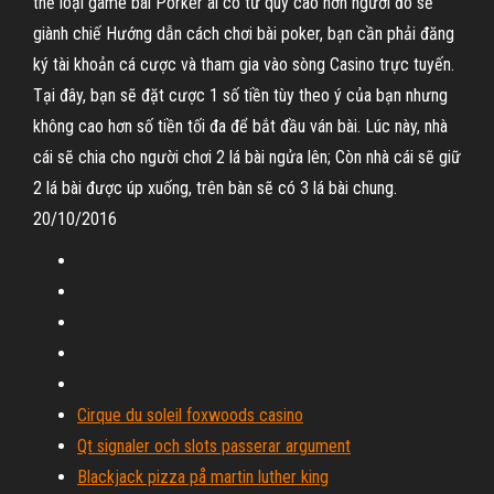
thể loại game bài Porker ai có tứ quý cao hơn người đó sẽ
giành chiế Hướng dẫn cách chơi bài poker, bạn cần phải đăng
ký tài khoản cá cược và tham gia vào sòng Casino trực tuyến.
Tại đây, bạn sẽ đặt cược 1 số tiền tùy theo ý của bạn nhưng
không cao hơn số tiền tối đa để bắt đầu ván bài. Lúc này, nhà
cái sẽ chia cho người chơi 2 lá bài ngửa lên; Còn nhà cái sẽ giữ
2 lá bài được úp xuống, trên bàn sẽ có 3 lá bài chung.
20/10/2016
Cirque du soleil foxwoods casino
Qt signaler och slots passerar argument
Blackjack pizza på martin luther king