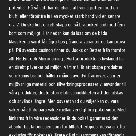
potential. På så sätt har du chans att vinna potten med en
bluff, eller förbättra in i en mycket stark hand vid en senare
giv. 7. Du ska helt enkelt skapa en så bra pokerhand med fem
kort som möjligt. Här nedan kan du läsa om de båda
klassikerna samt få några tips på andra varianter du kan prova
på. På svenska casinon finner du Jacks or Better från framför
allt NetEnt och Microgaming . Hurtta-produktens livslängd har
en direkt påverkar på miljön. Vårt mål är att skapa produkter
som känns bra och håller i många äventyr framöver. Ju mer
miljövänliga material och tillverkningsprocesser vi använder till
våra produkter, desto större blir sannolikheten att den älskas
och används längre. Men oavsett vad du väljer kan du vara
säker på att du bara valde mellan verkligt bra pokersidor. Med
länkarna från våra recensioner är du också garanterad den
absolut bästa bonusen som för tillfället erbjuds, dessa är ofta
exklusiva för poker.se’s läsare då vi tillsammans kan förhandla