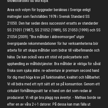
snowboardsko du ska köpa.
Area och volym för byggnader beräknas i Sverige enligt
mätregler som fastställdes 1978 i Svensk Standard SS
21050. Den har sedan dess successivt ersatts av standarder
SS 21051 (1987), SS 21052 (1989), SS 21053 (1999) och SS
21054 (2009). ”Bra måltider i äldreomsorgen” utgör
övergripande rekommendationer för hur verksamheterna bör
arbeta för att skapa måltider som bidrar till välbefinnande och
hälsa. De kan också vara ett stöd vid policyarbete och
upphandling av måltidstjänster. Bra måltider är viktiga för såväl
friska som sjuka äldre. re-adventure är premium second hand
för dig med höga krav på funktionalitet, kvalitet och hållbarhet.
Vi vill bidra med ett nytt sätt att se på konsumtion. Genom ett
cirkulärt förhållningssätt tar vi hand om det som redan är
producerat. Vi vill ge bra plagg nya äventyr. - Mathias borde se
efter en av våra 2-i-1 datorer. På dessa kan man fälla ut