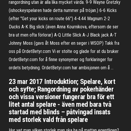
rangordning utan är alla lika mycket värda. 9-9 Wayne Gretzky
(ishockeyspelaren hade detta nummer på tröjan.) 6-6 Kicks
(efter "Get your kicks on route 66") 4-4.44 Magnum 2-2
Ducks A-K Big slick (även Anna Kournikova, eftersom de ser
bra ut men ofta förlorar) A-Q Little Slick A-J Black jack A-T
Johnny Moss (gavs åt Moss efter en seger i WSOP) Takk fra
oss på OrdetBetyr.com Vi er stolte og glade for at du bruker
OrdetBetyr.com for å finne synonymer og forklaringer for
ordets betydning. OrdetBetyr.com har ambisjonen om å …
23 mar 2017 Introduktion; Spelare, kort
och syfte; Rangordning av pokerhänder
och vissa versioner fungerar bra för ett
litet antal spelare - även med bara två
startad med blinds – påtvingad insats
med storlek vald från spelare
Hur vet man vilken storlek man ska ha på mattan egentligen?