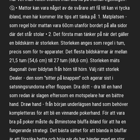
🤔 • Mattor kan vara något av de svårare att få till kan vi tycka
ibland, men här kommer lite tips att tänka på: 1. Matplatsen -
som regel bör mattan vara 60cm utanför bordet på alla sidor
där det står stolar • 2. Det första man tänker på när det gäller
en bildskärm är storleken. Storleken anges som regel i tum,
precis som för tv-apparater. Det flesta bildskärmar är mellan
21,5 tum (54,6 cm) till 27 tum (68,6 cm). Storleken mäts
diagonalt över bildytan från hörn till hörn. Välj rätt storlek
Dealer - den som "sitter på knappen" och agerar sist i
satsningsrundorna efter floppen. Dra dött - dra till en hand
som redan är slagen eftersom en motspelare har en bättre
hand. Draw hand - från början underlägsen hand som behöver
kompletteras för att bli en vinnande pokerhand. För att vara
bra på poker måste du åtminstone bluffa ibland för att ha en
fungerande strategi. Det bästa sättet för att blanda in bluffar
är att försöka betta och höja när du har händer med en stor