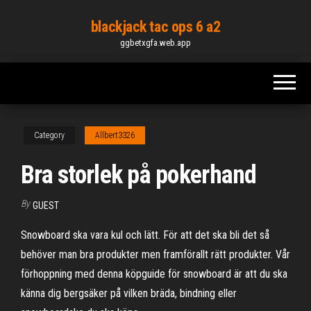
Skip
blackjack tac ops 6 a2
to
ggbetxgfa.web.app
the
content
Category
Allbert3326
Bra storlek på pokerhand
By
GUEST
Snowboard ska vara kul och lätt. För att det ska bli det så
behöver man bra produkter men framförallt rätt produkter. Vår
förhoppning med denna köpguide för snowboard är att du ska
känna dig bergsäker på vilken bräda, bindning eller