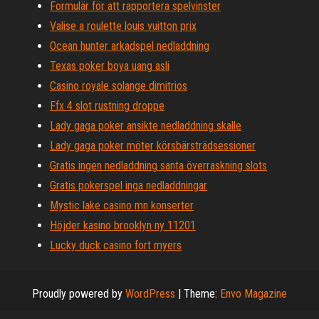
Formulär för att rapportera spelvinster
Valise a roulette louis vuitton prix
Ocean hunter arkadspel nedladdning
Texas poker boya uang asli
Casino royale solange dimitrios
Ffx 4 slot rustning droppe
Lady gaga poker ansikte nedladdning skalle
Lady gaga poker möter körsbärsträdsessioner
Gratis ingen nedladdning santa överraskning slots
Gratis pokerspel inga nedladdningar
Mystic lake casino mn konserter
Höjder kasino brooklyn ny 11201
Lucky duck casino fort myers
Proudly powered by
WordPress
|
Theme:
Envo Magazine