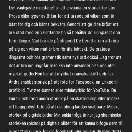
Det vanligaste misstaget är att använda en storlek för stor.
Prova olika typer av BH:ar för att ta reda på vilken som är
bäst för dig och känns bekväm. Genom att ge dina bröst ett
bra stöd med en välsittande bh så behåller de sin spänst och
form längre. Vad bra ide på sfi podd.De berättar om att röra
på sig och vilken mat är bra för äta faktiskt. De pratade
långsamt och bra grammatik samt nya ord också. Jag tror att
det är bra ide ungefär man kan inte använder hiss och äter
mycket godis.Hon har ätit mycket gransaker,kött och fisk.
Ändra snabbt storlek på ett foto för Facebook, en LinkedIn-
profilbild, Twitter-banner eller miniatyrbild för YouTube. Du
kan till och med ändra storlek på en skärmdump eller minska
ett högupplöst foto så att din blogg laddas snabbare. Minska
storlek på digitala bilder Min enkla fråga är hur jag ska minska
storleken (pixlar) på digitala bilder för att kunna bifoga dem till
e-post? Bra! Tack för din feedback. Hur nöjd är du med detta