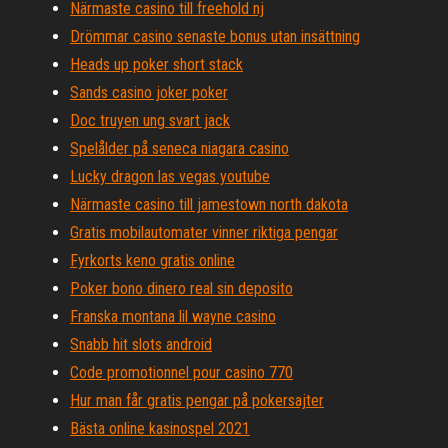
Närmaste casino till freehold nj
Drömmar casino senaste bonus utan insättning
Heads up poker short stack
Sands casino joker poker
Doc truyen ung svart jack
Spelålder på seneca niagara casino
Lucky dragon las vegas youtube
Närmaste casino till jamestown north dakota
Gratis mobilautomater vinner riktiga pengar
Fyrkorts keno gratis online
Poker bono dinero real sin deposito
Franska montana lil wayne casino
Snabb hit slots android
Code promotionnel pour casino 770
Hur man får gratis pengar på pokersajter
Bästa online kasinospel 2021